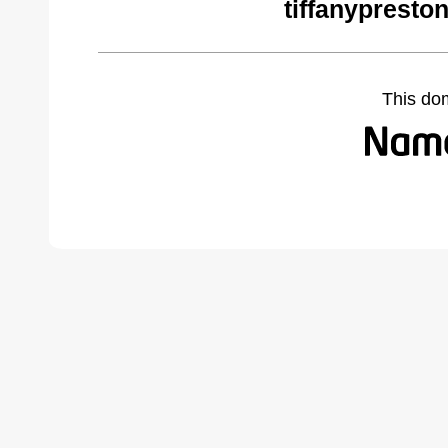
tiffanypresto
This do